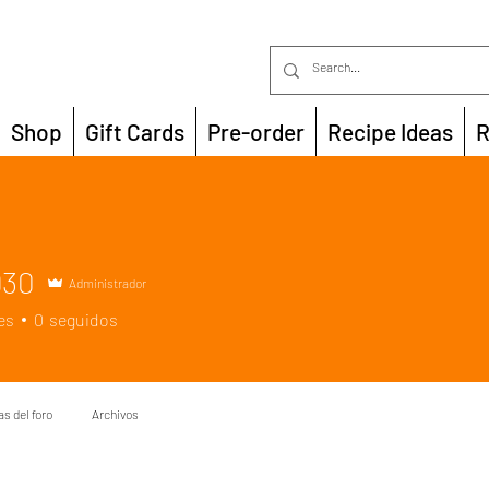
Shop
Gift Cards
Pre-order
Recipe Ideas
R
930
Administrador
es
0
seguidos
r
+
4
s del foro
Archivos