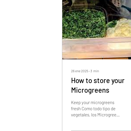
26 ene 2025
∙
3
min
How to store your
Microgreens
Keep your microgreens
fresh Como todo tipo de
vegetales, los Microgreens
durarán más si los
almacenas