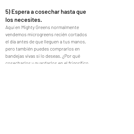
5) Espera a cosechar hasta que 
los necesites.
Aquí en Mighty Greens normalmente 
vendemos microgreens recién cortados 
el día antes de que lleguen a tus manos, 
pero también puedes comprarlos en 
bandejas vivas si lo deseas. ¿Por qué 
cosecharlos y guardarlos en el frigorífico 
si puedes comerlos directamente de la 
bandeja?   Solo tenga en cuenta que la 
mayoría de las especies de 
microvegetales pueden durar un par de 
días más en la bandeja como 
microvegetales, después de eso 
crecerán demasiado y cambiarán su 
textura y sabor. ¡Si los adquieres en 
nuestras clamshells tendrás 