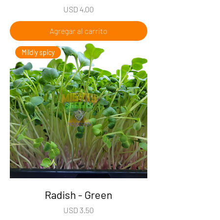
Precio
USD 4.00
Agregar al carrito
Mildly spicy
Radish - Green
Precio
USD 3.50