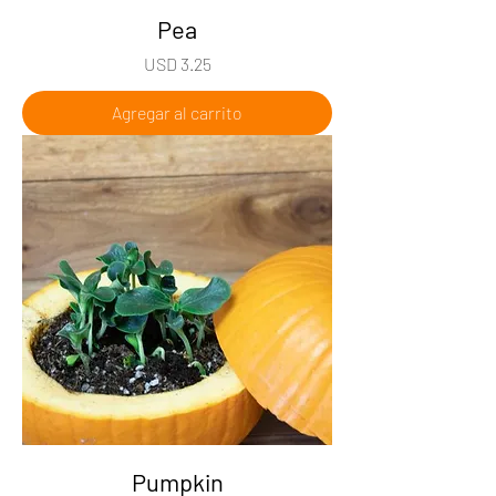
Pea
Precio
USD 3.25
Agregar al carrito
Pumpkin