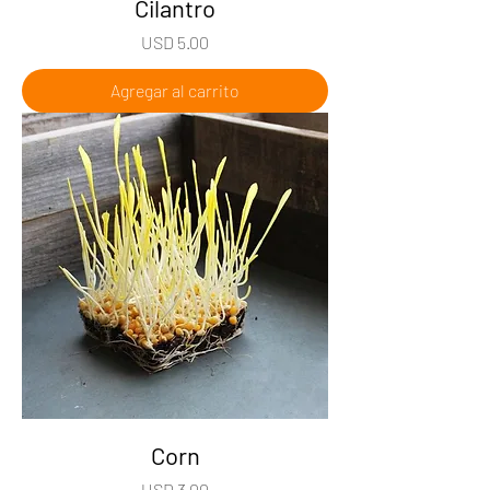
Cilantro
Precio
USD 5.00
Agregar al carrito
Corn
Precio
USD 3.00